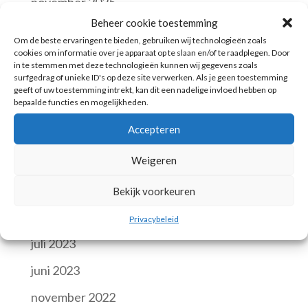
november 2025
Beheer cookie toestemming
augustus 2025
Om de beste ervaringen te bieden, gebruiken wij technologieën zoals
cookies om informatie over je apparaat op te slaan en/of te raadplegen. Door
juli 2025
in te stemmen met deze technologieën kunnen wij gegevens zoals
surfgedrag of unieke ID's op deze site verwerken. Als je geen toestemming
juni 2025
geeft of uw toestemming intrekt, kan dit een nadelige invloed hebben op
bepaalde functies en mogelijkheden.
november 2024
Accepteren
oktober 2024
Weigeren
juni 2024
april 2024
Bekijk voorkeuren
oktober 2023
Privacybeleid
juli 2023
juni 2023
november 2022