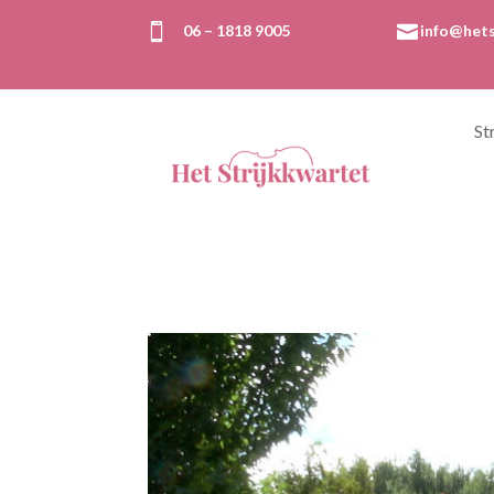

06 – 1818 9005

info@hets
St