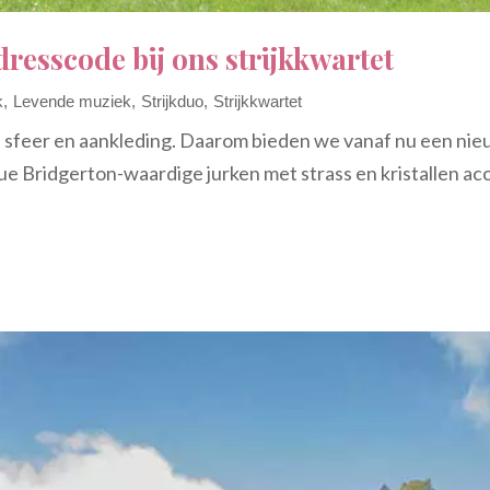
dresscode bij ons strijkkwartet
k
Levende muziek
Strijkduo
Strijkkwartet
jl, sfeer en aankleding. Daarom bieden we vanaf nu een ni
que Bridgerton-waardige jurken met strass en kristallen acc