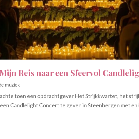
 Mijn Reis naar een Sfeervol Candleli
de muziek
chte toen een opdrachtgever Het Strijkkwartet, het strijk
een Candlelight Concert te geven in Steenbergen met enke