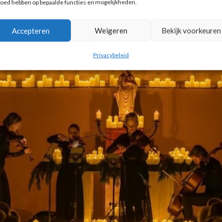
loed hebben op bepaalde functies en mogelijkheden.
Accepteren
Weigeren
Bekijk voorkeuren
Privacybeleid