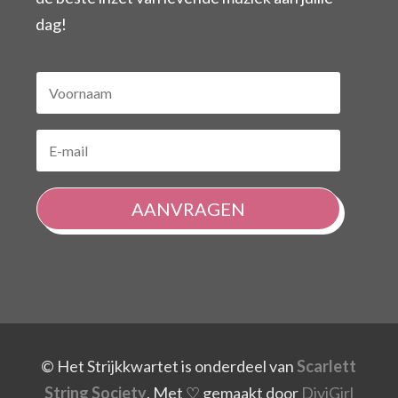
dag!
AANVRAGEN
© Het Strijkkwartet is onderdeel van
Scarlett
String Society
.
Met ♡ gemaakt door
DiviGirl