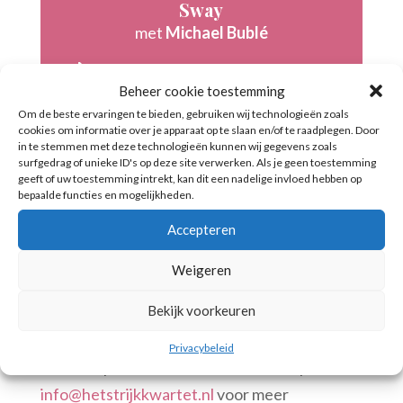
Sway
met
Michael Bublé
Audiospeler
00:00
Beheer cookie toestemming
Om de beste ervaringen te bieden, gebruiken wij technologieën zoals
cookies om informatie over je apparaat op te slaan en/of te raadplegen. Door
in te stemmen met deze technologieën kunnen wij gegevens zoals
De lente, zomer en herfst van 2018 zaten
surfgedrag of unieke ID's op deze site verwerken. Als je geen toestemming
geeft of uw toestemming intrekt, kan dit een nadelige invloed hebben op
voor ons vol met prachtige bruiloften op
bepaalde functies en mogelijkheden.
meestal vrijdag zaterdag. In 2019 wederom
Accepteren
het geval, maar er zijn nog enkele vrijdagen en
zaterdagen beschikbaar. We kunnen ook tot
Weigeren
’s avonds, op zondag of doordeweeks voor
Bekijk voorkeuren
speciale evenementen geboekt worden.
Privacybeleid
Bel ons op
06-18189005
of mail ons op
info@hetstrijkkwartet.nl
voor meer