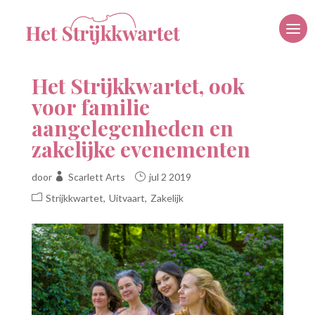
Het Strijkkwartet, ook
voor familie
aangelegenheden en
zakelijke evenementen
door
Scarlett Arts
jul 2 2019
Strijkkwartet
Uitvaart
Zakelijk