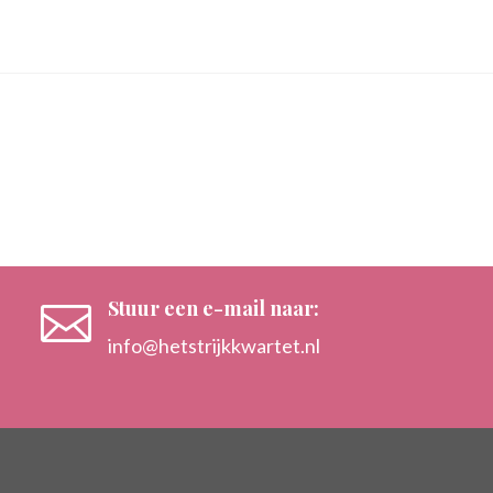
Stuur een e-mail naar:

info@hetstrijkkwartet.nl