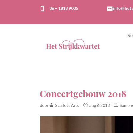

06 – 1818 9005

info@hets
St
Concertgebouw 2018
door
Scarlett Arts
aug 6 2018
Samen