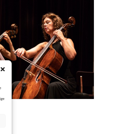
e
ige