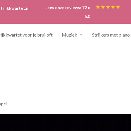
Lees onze reviews: 72 x
trijkkwartet.nl
5,0
rijkkwartet voor je bruiloft
Muziek
Strijkers met piano
spel