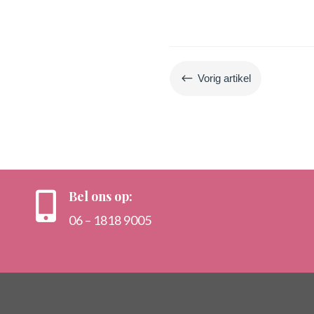
#
Vorig artikel
Bel ons op:

06 – 1818 9005