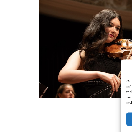
Om 
inf
tec
ver
inv