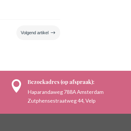
$
Volgend artikel
Bezoekadres (op afspraak):

Haparandaweg 788A Amsterdam
Zutphensestraatweg 44, Velp