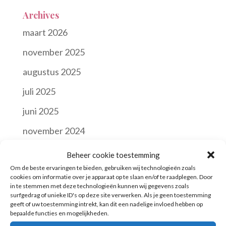
Archives
maart 2026
november 2025
augustus 2025
juli 2025
juni 2025
november 2024
oktober 2024
Beheer cookie toestemming
Om de beste ervaringen te bieden, gebruiken wij technologieën zoals
juni 2024
cookies om informatie over je apparaat op te slaan en/of te raadplegen. Door
in te stemmen met deze technologieën kunnen wij gegevens zoals
april 2024
surfgedrag of unieke ID's op deze site verwerken. Als je geen toestemming
geeft of uw toestemming intrekt, kan dit een nadelige invloed hebben op
oktober 2023
bepaalde functies en mogelijkheden.