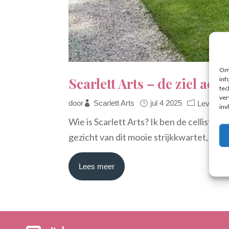
Om 
Scarlett Arts – de ziel ach
inf
tec
ver
door
Scarlett Arts
jul 4 2025
Levende
inv
Wie is Scarlett Arts? Ik ben de cellist 
gezicht van dit mooie strijkkwartet, met 
Lees meer