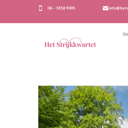

06 – 1818 9005

info@hets
St