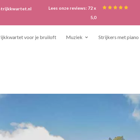
Lees onze reviews: 72 x
trijkkwartet.nl
5,0
rijkkwartet voor je bruiloft
Muziek
Strijkers met piano