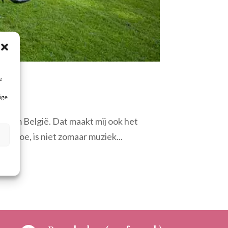
e
ige
 Team België. Dat maakt mij ook het
 ik doe, is niet zomaar muziek...