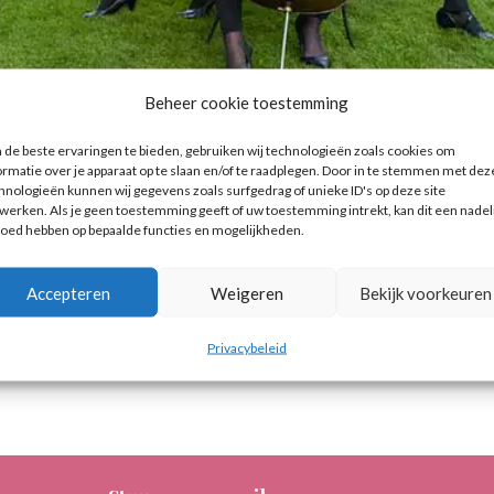
Beheer cookie toestemming
de beste ervaringen te bieden, gebruiken wij technologieën zoals cookies om
ter Het Strijkkwartet
ormatie over je apparaat op te slaan en/of te raadplegen. Door in te stemmen met dez
hnologieën kunnen wij gegevens zoals surfgedrag of unieke ID's op deze site
werken. Als je geen toestemming geeft of uw toestemming intrekt, kan dit een nadel
 muziek
loed hebben op bepaalde functies en mogelijkheden.
en contactpersoon van Het Strijkkwartet Team Nederland en
Accepteren
Weigeren
Bekijk voorkeuren
naast mij tal van toegewijde fijne getalenteerde musici. Wat
Privacybeleid