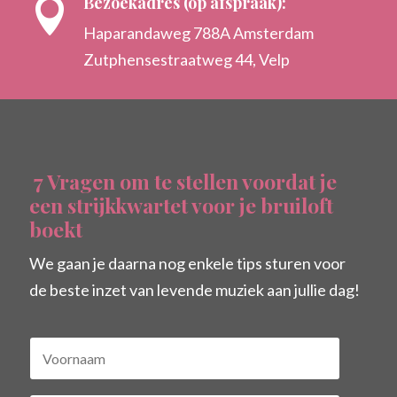
Bezoekadres (op afspraak):

Haparandaweg 788A Amsterdam
Zutphensestraatweg 44, Velp
7 Vragen om te stellen voordat je
een strijkkwartet voor je bruiloft
boekt
We gaan je daarna nog enkele tips sturen voor
de beste inzet van levende muziek aan jullie dag!