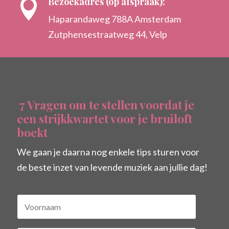
Bezoekadres (op afspraak):

Haparandaweg 788A Amsterdam
Zutphensestraatweg 44, Velp
7 Vragen om te stellen voordat je
een strijkkwartet voor je bruiloft
boekt
We gaan je daarna nog enkele tips sturen voor
de beste inzet van levende muziek aan jullie dag!