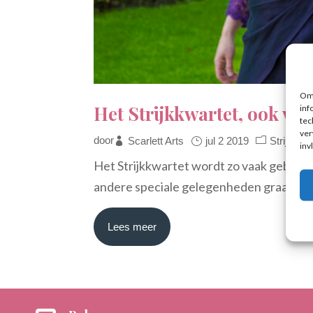
Om 
Het Strijkkwartet, ook vo
inf
tec
ver
door
Scarlett Arts
jul 2 2019
Strijkkwa
inv
Het Strijkkwartet wordt zo vaak geboekt 
andere speciale gelegenheden graag voor 
Lees meer