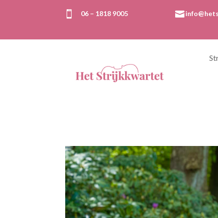

06 – 1818 9005

info@hets
St