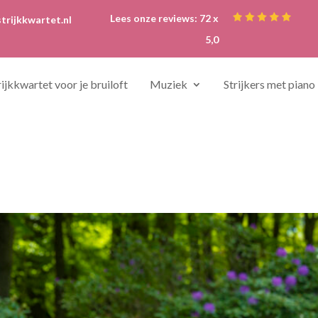
Lees onze reviews: 72 x
trijkkwartet.nl
5,0
rijkkwartet voor je bruiloft
Muziek
Strijkers met piano