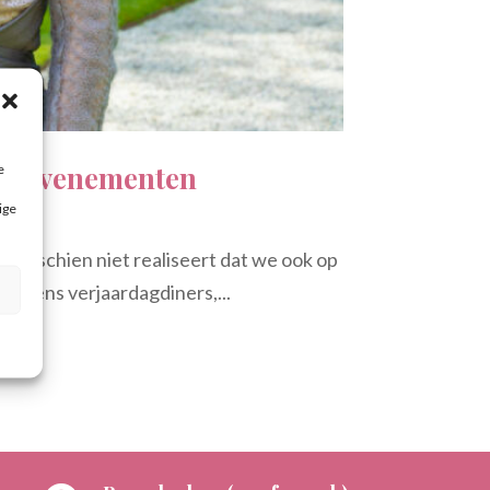
jke evenementen
e
ige
e misschien niet realiseert dat we ook op
tijdens verjaardagdiners,...