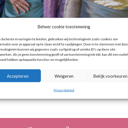
Beheer cookie toestemming
de beste ervaringen te bieden, gebruiken wij technologieën zoals cookies om
or familie aangelegenheden en zakeli
ormatie over je apparaat op te slaan en/of te raadplegen. Door in te stemmen met dez
hnologieën kunnen wij gegevens zoals surfgedrag of unieke ID's op deze site
werken. Als je geen toestemming geeft of uw toestemming intrekt, kan dit een nadel
rtet
Uitvaart
Zakelijk
loed hebben op bepaalde functies en mogelijkheden.
als levende muziek tijdens bruiloften en recepties dat je j
Accepteren
Weigeren
Bekijk voorkeuren
jullie willen spelen. Zo hebben we bijvoorbeeld gespeeld 
Privacybeleid