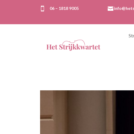

06 – 1818 9005

info@hets
St