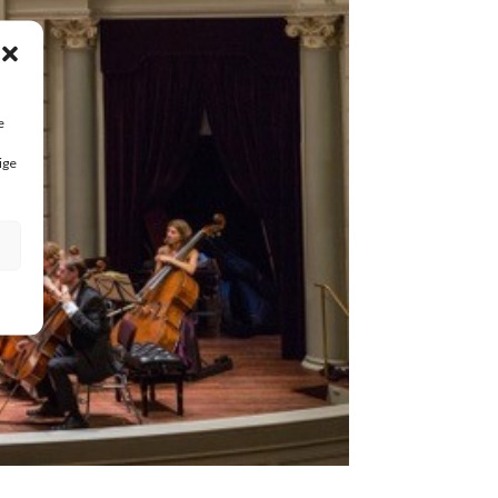
e
ige