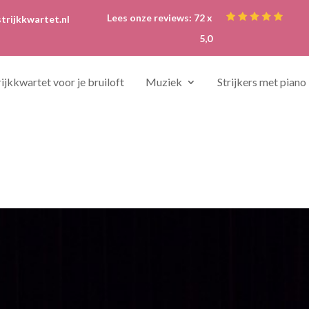
Lees onze reviews: 72 x
trijkkwartet.nl
5,0
rijkkwartet voor je bruiloft
Muziek
Strijkers met piano