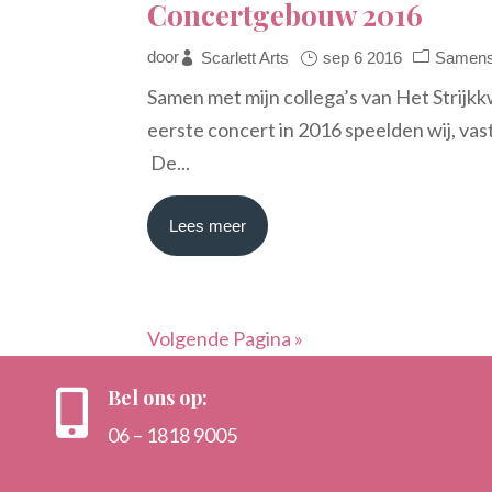
Concertgebouw 2016
door
Scarlett Arts
sep 6 2016
Samens
Samen met mijn collega’s van Het Strijk
eerste concert in 2016 speelden wij, vas
De...
Lees meer
Volgende Pagina »
Bel ons op:

06 – 1818 9005