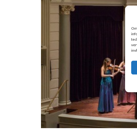
Om 
inf
tec
ver
inv