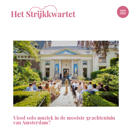
Viool solo muziek in de mooiste grachtentuin
van Amsterdam?