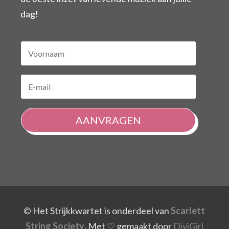
dag!
AANVRAGEN
© Het Strijkkwartet is onderdeel van
Scarlett
String Society
.
Met ♡ gemaakt door
DiviGirl