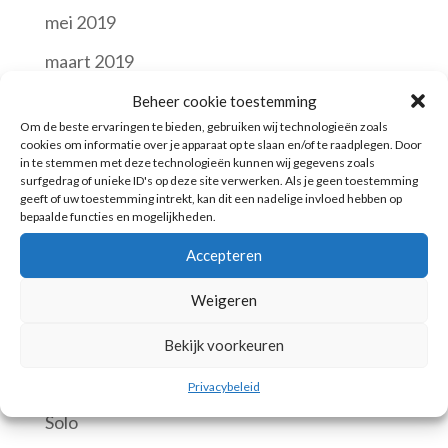
mei 2019
maart 2019
augustus 2018
Beheer cookie toestemming
Om de beste ervaringen te bieden, gebruiken wij technologieën zoals
september 2016
cookies om informatie over je apparaat op te slaan en/of te raadplegen. Door
in te stemmen met deze technologieën kunnen wij gegevens zoals
surfgedrag of unieke ID's op deze site verwerken. Als je geen toestemming
Categories
geeft of uw toestemming intrekt, kan dit een nadelige invloed hebben op
bepaalde functies en mogelijkheden.
Business
Accepteren
Huwelijk
Weigeren
Jubileum
Levende muziek
Bekijk voorkeuren
Samenspel
Privacybeleid
Solo