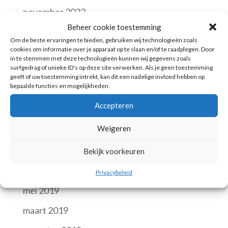
november 2022
Beheer cookie toestemming
april 2022
Om de beste ervaringen te bieden, gebruiken wij technologieën zoals
cookies om informatie over je apparaat op te slaan en/of te raadplegen. Door
oktober 2021
in te stemmen met deze technologieën kunnen wij gegevens zoals
surfgedrag of unieke ID's op deze site verwerken. Als je geen toestemming
februari 2020
geeft of uw toestemming intrekt, kan dit een nadelige invloed hebben op
bepaalde functies en mogelijkheden.
oktober 2019
Accepteren
september 2019
Weigeren
augustus 2019
juli 2019
Bekijk voorkeuren
juni 2019
Privacybeleid
mei 2019
maart 2019