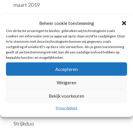
maart 2019
augustus 2018
Beheer cookie toestemming
september 2016
Om de beste ervaringen te bieden, gebruiken wij technologieën zoals
cookies om informatie over je apparaat op te slaan en/of te raadplegen. Door
in te stemmen met deze technologieën kunnen wij gegevens zoals
Categories
surfgedrag of unieke ID's op deze site verwerken. Als je geen toestemming
geeft of uw toestemming intrekt, kan dit een nadelige invloed hebben op
Business
bepaalde functies en mogelijkheden.
Huwelijk
Accepteren
Jubileum
Weigeren
Levende muziek
Bekijk voorkeuren
Samenspel
Privacybeleid
Solo
Strijkduo