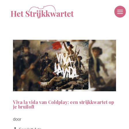
Viva la vida van Coldplay; een strijkkwartet op
je bruiloft
door