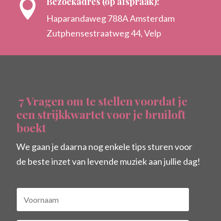
Bezoekadres (op afspraak):

Haparandaweg 788A Amsterdam
Zutphensestraatweg 44, Velp
7 Vragen om te stellen voordat je
een strijkkwartet voor je bruiloft
boekt
We gaan je daarna nog enkele tips sturen voor
de beste inzet van levende muziek aan jullie dag!