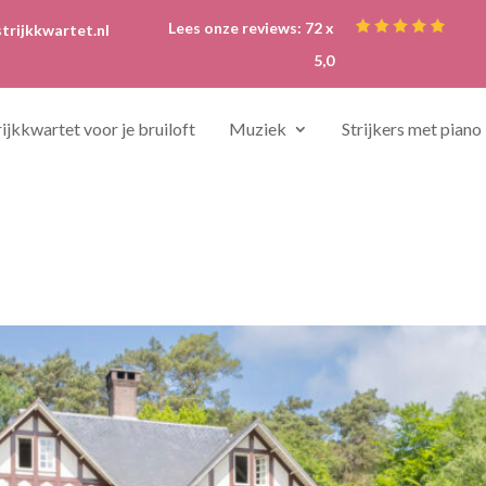
Lees onze reviews: 72 x
trijkkwartet.nl
5,0
rijkkwartet voor je bruiloft
Muziek
Strijkers met piano