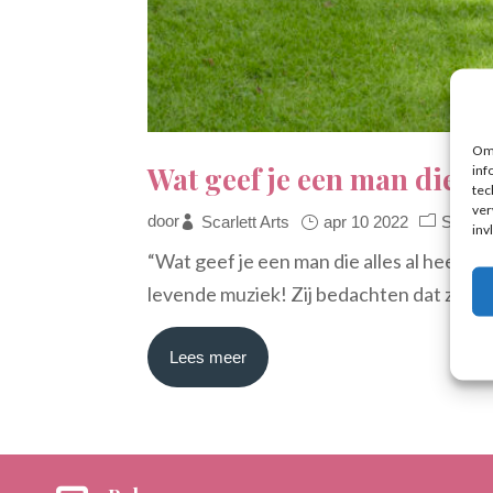
Om 
Wat geef je een man die al 
inf
tec
ver
door
Scarlett Arts
apr 10 2022
Strijkd
inv
“Wat geef je een man die alles al heeft?
levende muziek! Zij bedachten dat ze hun
Lees meer