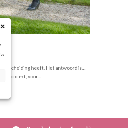
e
ige
 onderscheiding heeft. Het antwoord is…
et concert, voor...