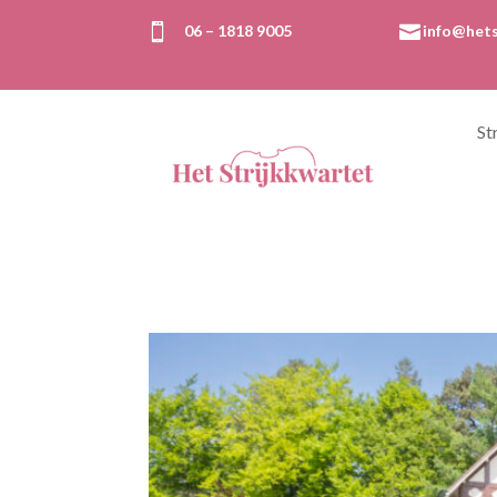

06 – 1818 9005

info@hets
St