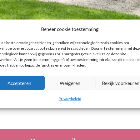
Beheer cookie toestemming
de beste ervaringen te bieden, gebruiken wij technologieën zoals cookies om
alles heeft?
ormatie over je apparaat op te slaan en/of te raadplegen. Door in te stemmen met dez
hnologieën kunnen wij gegevens zoals surfgedrag of unieke ID's op deze site
werken. Als je geen toestemming geeft of uw toestemming intrekt, kan dit een nadel
uo
Strijkkwartet
Zakelijk
loed hebben op bepaalde functies en mogelijkheden.
”Dat dacht de directie van een bedrijf dat een Koninklijke
Accepteren
Weigeren
Bekijk voorkeuren
 directeur die 65 werd wilden trakteren op een strijkkwart
Privacybeleid