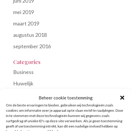
juni 2019
mei 2019
maart 2019
augustus 2018
september 2016
Categories
Business
Huwelijk
Jubileum
Beheer cookie toestemming
Om de beste ervaringen te bieden, gebruiken wij technologieën zoals
Levende muziek
cookies om informatie over je apparaat op te slaan en/of te raadplegen. Door
in te stemmen met deze technologieën kunnen wij gegevens zoals
Samenspel
surfgedrag of unieke ID's op deze site verwerken. Als je geen toestemming
geeft of uw toestemming intrekt, kan dit een nadelige invloed hebben op
Solo